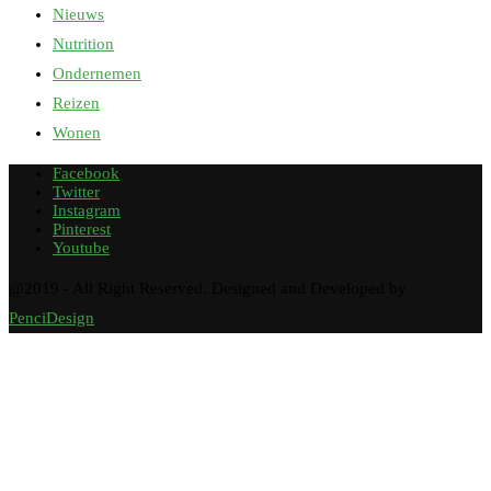
Nieuws
Nutrition
Ondernemen
Reizen
Wonen
Facebook
Twitter
Instagram
Pinterest
Youtube
@2019 - All Right Reserved. Designed and Developed by
PenciDesign