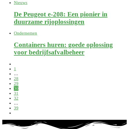
Nieuws
De Peugeot e-208: Een pionier in
duurzame rijoplossingen
Ondernemen
Containers huren: goede oplossing
voor bedrijfsafvalbeheer
1
…
28
29
30
31
32
…
39