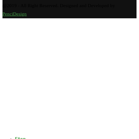
@2019 - All Right Reserved. Designed and Developed by
PenciDesign
Eten