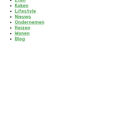
Koken
Lifestyle
Nieuws
Ondernemen
Reizen
Wonen
Blog