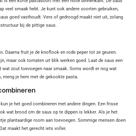
at is een korte pastasoort met een holle binnenkant. De saus
 hap veel smaak hebt. Je kunt ook andere soorten gebruiken,
e saus goed vasthoudt. Vers of gedroogd maakt niet uit, zolang
tructuur bij de pittige saus.
an. Daarna fruit je de knoflook en rode peper tot ze geuren.
jn, maar ook tomaten uit blik werken goed. Laat de saus een
nt wat zout toevoegen naar smaak. Soms wordt er nog wat
 is, meng je hem met de gekookte pasta.
 combineren
h kun je het goed combineren met andere dingen. Een frisse
 wat brood om de saus op te dippen is lekker. Als je het
 beetje plantaardige room aan toevoegen. Sommige mensen doen
Dat maakt het gerecht iets voller.