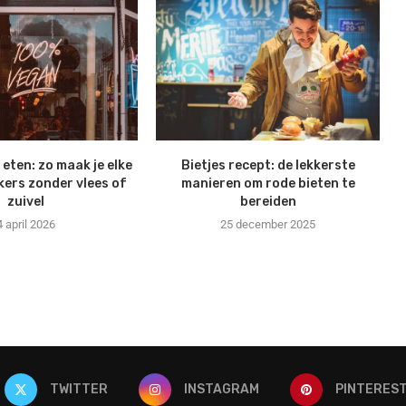
eten: zo maak je elke
Bietjes recept: de lekkerste
kkers zonder vlees of
manieren om rode bieten te
zuivel
bereiden
4 april 2026
25 december 2025
TWITTER
INSTAGRAM
PINTERES