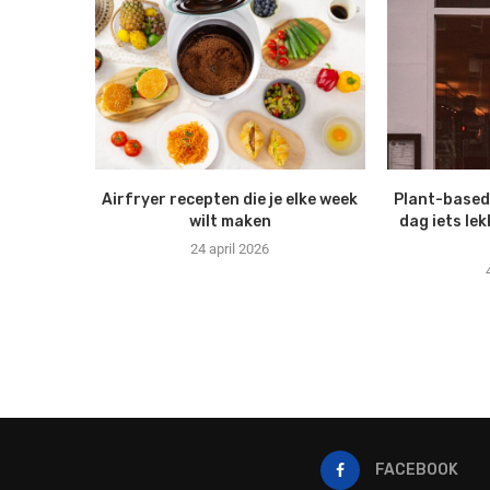
Airfryer recepten die je elke week
Plant-based 
wilt maken
dag iets le
24 april 2026
FACEBOOK