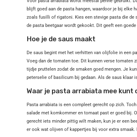
Voor pasta arrabiata wordt meestal penne gebruikt. D
blijft goed aan de pasta hangen, waardoor je bij elke
zoals fusilli of rigatoni. Kies een stevige pasta die d
de pasta beetgaar wordt gekookt. Dit geeft een goede s
Hoe je de saus maakt
De saus begint met het verhitten van olijfolie in een p
Voeg dan de tomaten toe. Dit kunnen verse tomaten zi
tijdje pruttelen zodat de smaken goed mengen. Je ku
peterselie of basilicum bij gedaan. Als de saus klaar
Waar je pasta arrabiata mee kunt
Pasta arrabiata is een compleet gerecht op zich. Toc
salade met komkommer en tomaat past er goed bij. Ook
gerecht iets minder pittig wilt maken, kun je er een
er ook wat olijven of kappertjes bij voor extra smaak. 