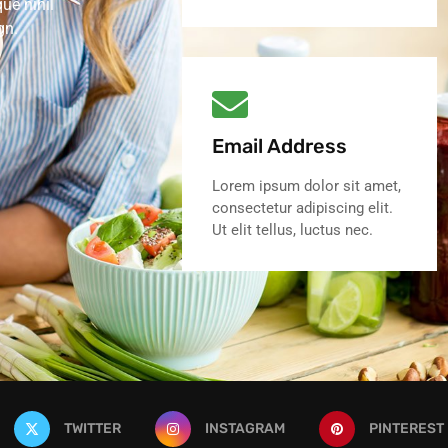
ue nihil
gn.
Email Address
Lorem ipsum dolor sit amet,
consectetur adipiscing elit.
Ut elit tellus, luctus nec.
TWITTER
INSTAGRAM
PINTEREST