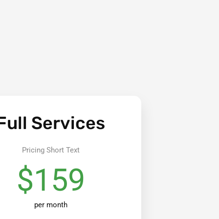
Full Services
Pricing Short Text
$159
per month