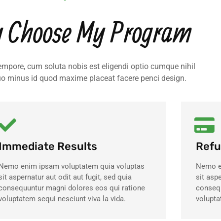
 Choose My Program
empore, cum soluta nobis est eligendi optio cumque nihil
uo minus id quod maxime placeat facere penci design.
Immediate Results
Refu
Nemo enim ipsam voluptatem quia voluptas
Nemo e
sit aspernatur aut odit aut fugit, sed quia
sit aspe
consequuntur magni dolores eos qui ratione
consequ
voluptatem sequi nesciunt viva la vida.
volupta