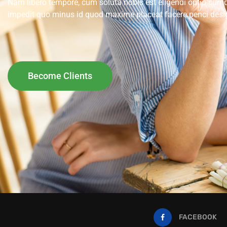
Nam libero tempore, cum soluta nobis est eligendi optio cumq
impedit quo minus id quod maxime placeat facere penci desi
Become Clients
FACEBOOK