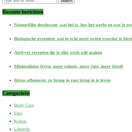
Recente berichten
Natuurlijke deodorant: wat het is, hoe het werkt en wat je e
Biologische groenten: wat je echt moet weten voordat je kies
Airfryer recepten die je elke week wilt maken
Minimalisme leven: meer ruimte, meer rust, meer jijzelf
Stress afbouwen: zo breng je rust terug in je leven
Categorieën
Body Care
Eten
Koken
Lifestyle