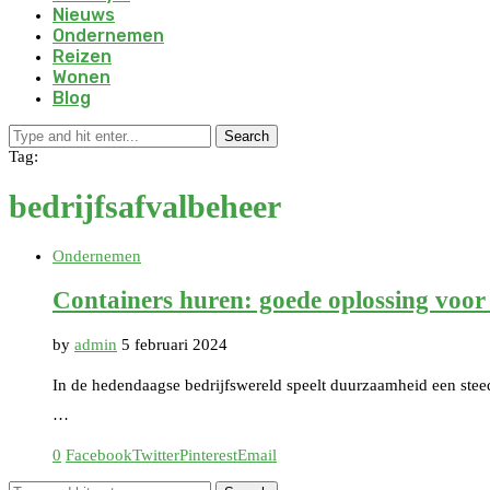
Nieuws
Ondernemen
Reizen
Wonen
Blog
Search
Tag:
bedrijfsafvalbeheer
Ondernemen
Containers huren: goede oplossing voor
by
admin
5 februari 2024
In de hedendaagse bedrijfswereld speelt duurzaamheid een steeds
…
0
Facebook
Twitter
Pinterest
Email