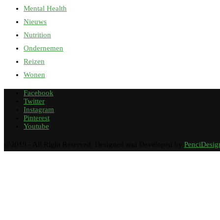
Mental Health
Nieuws
Nutrition
Ondernemen
Reizen
Wonen
Facebook
Twitter
Instagram
Pinterest
Youtube
@2019 - All Right Reserved. Designed and Developed by
PenciDesig