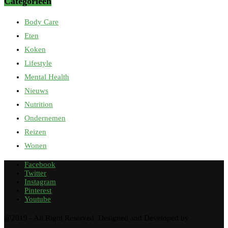
Categorieën
Body Care
Eten
Koken
Lifestyle
Mental Health
Nieuws
Nutrition
Ondernemen
Reizen
Wonen
Facebook
Twitter
Instagram
Pinterest
Youtube
@2019 - All Right Reserved. Designed and Developed by