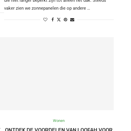
die niet langer beperkt zijn tot alleen het dak. Steeds
vaker zien we zonnepanelen die op andere …
Wonen
T
ONTDEK DE VOORDELEN VAN LOOFAH VOOR