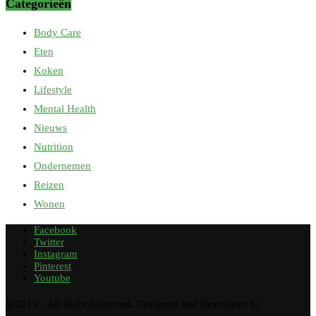
Categorieën
Body Care
Eten
Koken
Lifestyle
Mental Health
Nieuws
Nutrition
Ondernemen
Reizen
Wonen
Facebook
Twitter
Instagram
Pinterest
Youtube
@2019 - All Right Reserved. Designed and Developed by