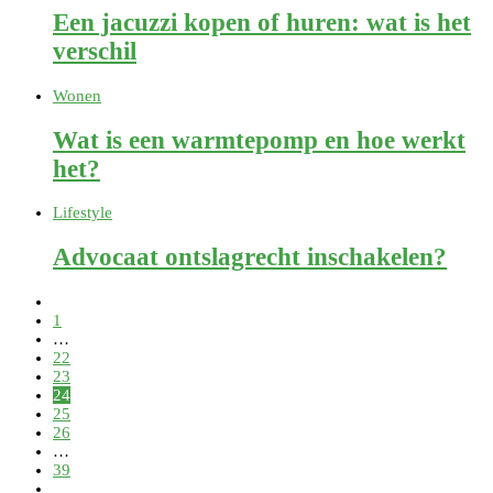
Een jacuzzi kopen of huren: wat is het
verschil
Wonen
Wat is een warmtepomp en hoe werkt
het?
Lifestyle
Advocaat ontslagrecht inschakelen?
1
…
22
23
24
25
26
…
39