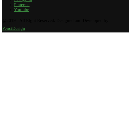
Pinterest
Youtube
@2019 - All Right Reserved. Designed and Developed by
PenciDesign