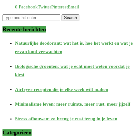
0
Facebook
Twitter
Pinterest
Email
Recente berichten
Natuurlijke deodorant: wat het is, hoe het werkt en wat je
ervan kunt verwachten
Biologische groenten: wat je echt moet weten voordat je
kiest
Airfryer recepten die je elke week wilt maken
Minimalisme leven: meer ruimte, meer rust, meer jijzelf
Stress afbouwen: zo breng je rust terug in je leven
Categorieën