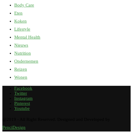
Body Care
Eten
Koken
Lifestyle
Mental Health
Nieuws
Nutrition
Ondernemen
Reizen
Wonen
Facebook
Twitter
Instagram
Pinterest
Youtube
@2019 - All Right Reserved. Designed and Developed by
PenciDesign