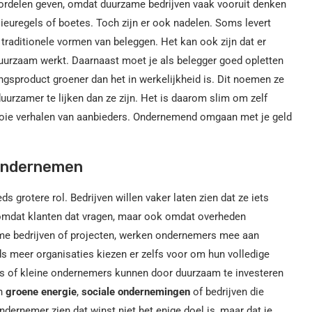
voordelen geven, omdat duurzame bedrijven vaak vooruit denken
lieuregels of boetes. Toch zijn er ook nadelen. Soms levert
traditionele vormen van beleggen. Het kan ook zijn dat er
 duurzaam werkt. Daarnaast moet je als belegger goed opletten
ngsproduct groener dan het in werkelijkheid is. Dit noemen ze
urzamer te lijken dan ze zijn. Het is daarom slim om zelf
ooie verhalen van aanbieders. Ondernemend omgaan met je geld
 ondernemen
grotere rol. Bedrijven willen vaker laten zien dat ze iets
 omdat klanten dat vragen, maar ook omdat overheden
zame bedrijven of projecten, werken ondernemers mee aan
s meer organisaties kiezen er zelfs voor om hun volledige
rs of kleine ondernemers kunnen door duurzaam te investeren
in
groene energie
,
sociale ondernemingen
of bedrijven die
dernemer zien dat winst niet het enige doel is, maar dat je