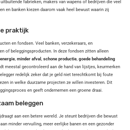
 uitbuitende fabrieken, makers van wapens of bedrijven die veel
ngen en banken kiezen daarom vaak heel bewust waarin zij
e praktijk
ducten en fondsen. Veel banken, verzekeraars, en
 of beleggingsproducten. In deze fondsen zitten alleen
energie
,
minder afval
,
schone productie
,
goede behandeling
rdt meestal gecontroleerd aan de hand van lijstjes, keurmerken
legger redelijk zeker dat je geld niet terechtkomt bij foute
ezen in welke duurzame projecten ze willen investeren. Dit
leggingsproces en geeft ondernemen een groene draai.
rzaam beleggen
jdraagt aan een betere wereld. Je steunt bedrijven die bewust
an minder vervuiling, meer eerlijke banen en een gezonder