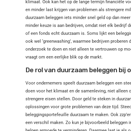
klimaat. Ook kan het op de lange termijn financiële 
en minder last krijgen van problemen als strengere mi
duurzaam beleggen iets minder snel geld op dan meer 
minder keuze is aan bedrijven, omdat niet elk bedrijf
of een fonds echt duurzaam is. Soms lijkt een beleggi
ook wel ‘greenwashing’, waarmee bedrijven proberen du
onderzoek te doen en niet alleen te vertrouwen op m
vraagt om een eerlijke blik op de markt.
De rol van duurzaam beleggen bij
Voor ondernemers speelt duurzaam beleggen een steeds 
doen voor het klimaat en de samenleving, niet alleen
strengere eisen stellen. Door geld te steken in duur
oplossingen voor grote problemen van deze tijd. Steed
beleggingsportefeuille duurzaam te maken. Ook zzp’e
een verschil maken. Zo kun je bijvoorbeeld beleggen 
helpen armoede te verminderen. Daarmee laat je als on