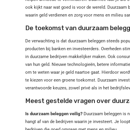
ook kijkt naar wat goed is voor de wereld. Duurzaam
waarin geld verdienen en zorg voor mens en milieu 
De toekomst van duurzaam beleg
De verwachting is dat duurzaam beleggen steeds pop
producten bij banken en investeerders. Overheden stimu
in duurzame bedrijven makkelijker maken. Ook consum
van hun geld. Nieuwe technologieën, betere informatie
om te weten waar je geld naartoe gaat. Hierdoor word
te kiezen voor een groene toekomst. Duurzaam invest
verantwoorde keuzes, zowel privé als in het bedrijfsle
Meest gestelde vragen over duur
Is duurzaam beleggen veilig?
Duurzaam beleggen is net
hangt af van de bedrijven waarin je investeert. Je loopt
bedrijven die goed omgaan met mens en milieu.