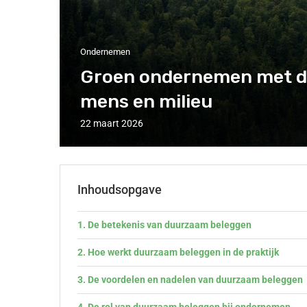
Ondernemen
Groen ondernemen met d
mens en milieu
22 maart 2026
Inhoudsopgave
De betekenis van duurzaam beleggen
Hoe werkt duurzaam beleggen in de praktijk
De voordelen en nadelen van duurzaam beleggen
De rol van duurzaam beleggen bij ondernemen