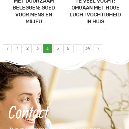
MET DUURZAAM
TE VEEL VOCHT:
BELEGGEN: GOED
OMGAAN MET HOGE
VOOR MENS EN
LUCHTVOCHTIGHEID
MILIEU
IN HUIS
1
2
3
5
6
39
4
…
Contact