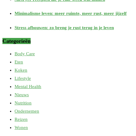
Minimalisme leven: meer ruimte, meer rust, meer jijzelf
Stress afbouwen: zo breng je rust terug in je leven
Categorieën
Body Care
Eten
Koken
Lifestyle
Mental Health
Nieuws
Nutrition
Ondernemen
Reizen
Wonen