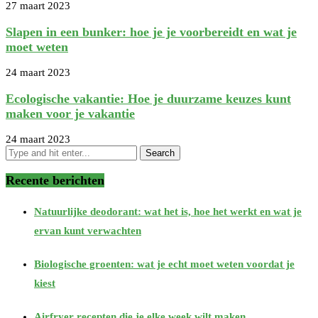
27 maart 2023
Slapen in een bunker: hoe je je voorbereidt en wat je
moet weten
24 maart 2023
Ecologische vakantie: Hoe je duurzame keuzes kunt
maken voor je vakantie
24 maart 2023
Recente berichten
Natuurlijke deodorant: wat het is, hoe het werkt en wat je
ervan kunt verwachten
Biologische groenten: wat je echt moet weten voordat je
kiest
Airfryer recepten die je elke week wilt maken