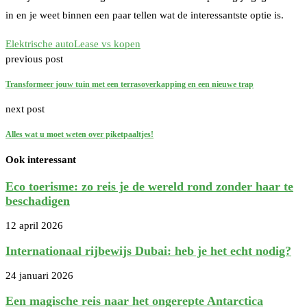
in en je weet binnen een paar tellen wat de interessantste optie is.
Elektrische auto
Lease vs kopen
previous post
Transformeer jouw tuin met een terrasoverkapping en een nieuwe trap
next post
Alles wat u moet weten over piketpaaltjes!
Ook interessant
Eco toerisme: zo reis je de wereld rond zonder haar te
beschadigen
12 april 2026
Internationaal rijbewijs Dubai: heb je het echt nodig?
24 januari 2026
Een magische reis naar het ongerepte Antarctica