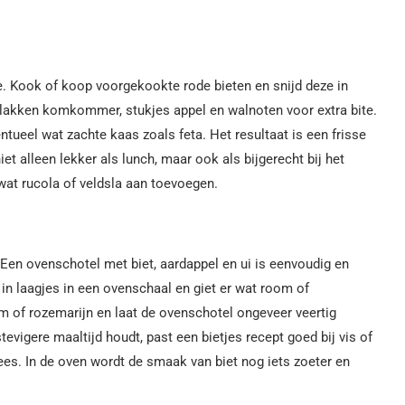
de. Kook of koop voorgekookte rode bieten en snijd deze in
plakken komkommer, stukjes appel en walnoten voor extra bite.
ntueel wat zachte kaas zoals feta. Het resultaat is een frisse
et alleen lekker als lunch, maar ook als bijgerecht bij het
 wat rucola of veldsla aan toevoegen.
Een ovenschotel met biet, aardappel en ui is eenvoudig en
 in laagjes in een ovenschaal en giet er wat room of
m of rozemarijn en laat de ovenschotel ongeveer veertig
tevigere maaltijd houdt, past een bietjes recept goed bij vis of
ees. In de oven wordt de smaak van biet nog iets zoeter en