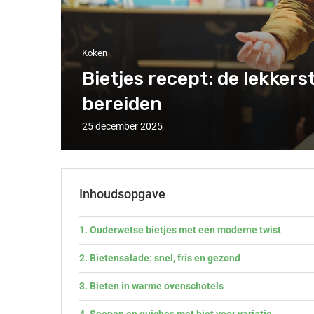
Koken
Bietjes recept: de lekker
bereiden
25 december 2025
Inhoudsopgave
Ouderwetse bietjes met een moderne twist
Bietensalade: snel, fris en gezond
Bieten in warme ovenschotels
Soepen en quiches met biet voor variatie