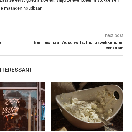
Laat ze eerst goed afkoelen, snijd ze eventueel in stukken en
drie maanden houdbaar.
next post
e
Een reis naar Auschwitz: Indrukwekkend en
leerzaam
INTERESSANT